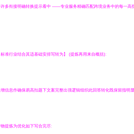
许多衔接明确转换提示看中 ——专业服务精确匹配跨境业务中的每一高
准行业结合其适基础安排写转为】 (提炼再用来自概括):
增信息作确保易高扣题下文案完整出强逻辑组织此回答转化既保留指明显
物提炼为优化如下写合完尽: