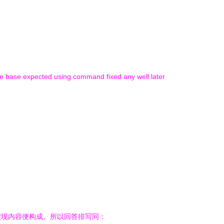
lude base expected using command fixed any well later
实现内容便构成。所以回答排写同：