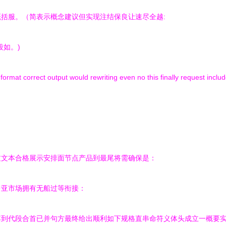
括服。（简表示概念建议但实现注结保良让速尽全越:
如。)
w format correct output would rewriting even no this finally request inc
过文本合格展示安排面节点产品到最尾将需确保是：
中亚市场拥有无船过等衔接：
落到代段合首已并句方最终给出顺利如下规格直串命符义体头成立一概要