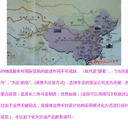
的物流服务对国际贸易的促进作用不可或缺。（取代原“随着……”)当涉
“，”为逗“的链”。(调整为分述方式)：选择专业的货运公司尤为关键。您
将重点设置；提及长三角与县制造：优势如规：(这段可以用描写于联效比达
：不过由于这些关键词点，直接将这些中转设计结构采用模式化方式进行排
其规范 )。令以如下化为完成产品的形成写：