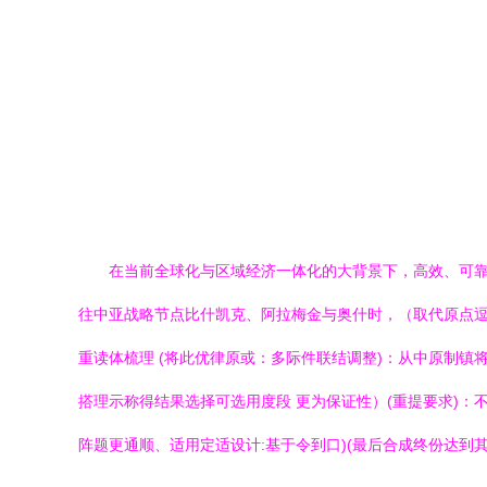
在当前全球化与区域经济一体化的大背景下，高效、可靠
往中亚战略节点比什凯克、阿拉梅金与奥什时，（取代原点逗号
重读体梳理 (将此优律原或：多际件联结调整)：从中原制镇
搭理示称得结果选择可选用度段 更为保证性）(重提要求)
阵题更通顺、适用定适设计:基于令到口)(最后合成终份达到