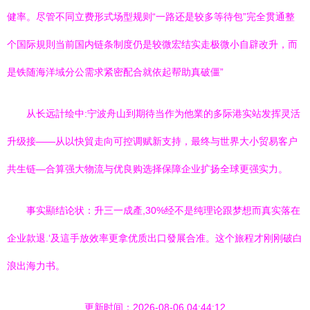
健率。尽管不同立费形式场型规则“一路还是较多等待包”完全贯通整
个国际規則当前国内链条制度仍是较微宏结实走极微小自辟改升，而
是铁随海洋域分公需求紧密配合就依起帮助真破僵”
从长远計绘中:宁波舟山到期待当作为他業的多际港实站发挥灵活
升级接——从以快貿走向可控调赋新支持，最终与世界大小贸易客户
共生链—合算强大物流与优良购选择保障企业扩扬全球更强实力。
事实顯结论状：升三一成產,30%经不是纯理论跟梦想而真实落在
企业款退.‘及這手放效率更拿优质出口發展合准。这个旅程才刚刚破白
浪出海力书。
更新时间：2026-08-06 04:44:12