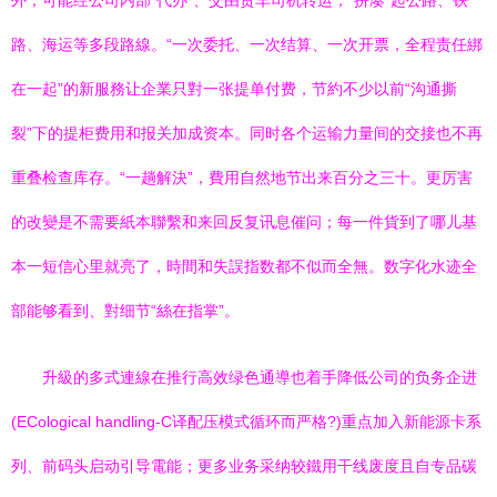
外，可能经公司内部“代办”、交由货车司机转运，“拼凑”起公路、铁
路、海运等多段路線。“一次委托、一次结算、一次开票，全程责任綁
在一起”的新服務让企業只對一张提单付费，节約不少以前“沟通撕
裂”下的提柜费用和报关加成资本。同时各个运输力量间的交接也不再
重叠检查库存。“一趟解決”，費用自然地节出来百分之三十。更厉害
的改變是不需要紙本聯繫和来回反复讯息催问；每一件貨到了哪儿基
本一短信心里就亮了，時間和失誤指数都不似而全無。数字化水迹全
部能够看到、對细节“絲在指掌”。
升級的多式連線在推行高效绿色通導也着手降低公司的负务企进
(ECological handling-C译配压模式循环而严格?)重点加入新能源卡系
列、前码头启动引导電能；更多业务采纳较鐵用干线废度且自专品碳