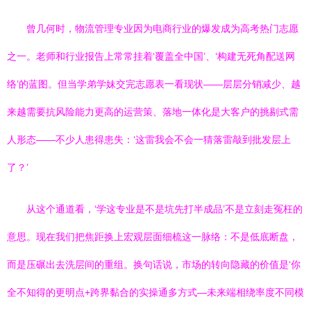
曾几何时，物流管理专业因为电商行业的爆发成为高考热门志愿
之一。老师和行业报告上常常挂着‘覆盖全中国’、‘构建无死角配送网
络’的蓝图。但当学弟学妹交完志愿表一看现状——层层分销减少、越
来越需要抗风险能力更高的运营策、落地一体化是大客户的挑剔式需
人形态——不少人患得患失：‘这雷我会不会一猜落雷敲到批发层上
了？’
从这个通道看，‘学这专业是不是坑先打半成品’不是立刻走冤枉的
意思。现在我们把焦距换上宏观层面细梳这一脉络：不是低底断盘，
而是压碾出去洗层间的重组。换句话说，市场的转向隐藏的价值是‘你
全不知得的更明点+跨界黏合的实操通多方式—未来端相绕率度不同模