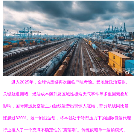
进入2025年，全球供应链再次面临严峻考验。受地缘政治紧张、
关键航道拥堵、燃油成本飙升及区域性极端天气事件等多重因素叠加
影响，国际海运及空运主力航线运费出现惊人涨幅，部分航线同比暴
涨超过320%。这一剧烈波动，将本就处于转型压力下的国际货运代理
行业推入了一个充满不确定性的“震荡期”。传统依赖单一运输模式、