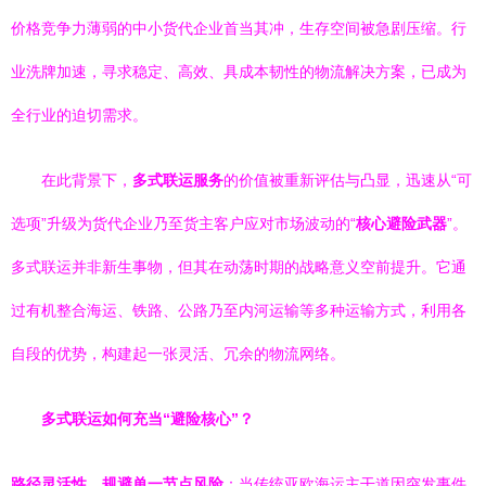
价格竞争力薄弱的中小货代企业首当其冲，生存空间被急剧压缩。行
业洗牌加速，寻求稳定、高效、具成本韧性的物流解决方案，已成为
全行业的迫切需求。
在此背景下，
多式联运服务
的价值被重新评估与凸显，迅速从“可
选项”升级为货代企业乃至货主客户应对市场波动的“
核心避险武器
”。
多式联运并非新生事物，但其在动荡时期的战略意义空前提升。它通
过有机整合海运、铁路、公路乃至内河运输等多种运输方式，利用各
自段的优势，构建起一张灵活、冗余的物流网络。
多式联运如何充当“避险核心”？
路径灵活性，规避单一节点风险
：当传统亚欧海运主干道因突发事件