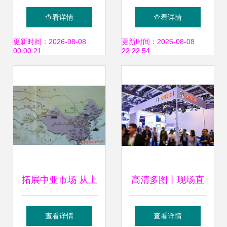
罗斯国际运输推出
首批广东瓷砖建材
查看详情
查看详情
创新多式联运集装
经多式联运抵济宁
更新时间：2026-08-08
更新时间：2026-08-08
00:00:21
22:22:54
箱服务
龙拱港
拓展中亚市场 从上
高清多图丨现场直
海到比什凯克的高
击长宁风采 多式联
查看详情
查看详情