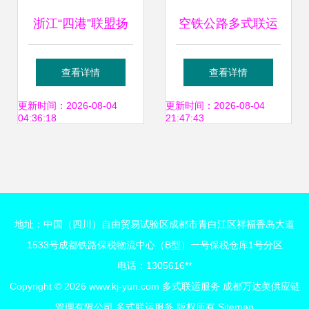
浙江“四港”联盟扬
空铁公路多式联运
帆起航 传化智联携
构建高效、绿色、
查看详情
查看详情
手宁波舟山港，以
无缝衔接的现代物
更新时间：2026-08-04
更新时间：2026-08-04
04:36:18
21:47:43
陆海铁联运编织全
流服务体系
球货通网络
地址：中国（四川）自由贸易试验区成都市青白江区祥福香岛大道
1533号成都铁路保税物流中心（B型）一号保税仓库1号分区
电话：1305616**
Copyright © 2026
www.kj-yun.com
多式联运服务
成都万达美供应链
管理有限公司
多式联运服务
版权所有
Sitemap