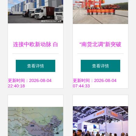
连接中欧新动脉 白
“南货北调”新突破
罗斯国际运输推出
首批广东瓷砖建材
查看详情
查看详情
创新多式联运集装
经多式联运抵济宁
更新时间：2026-08-04
更新时间：2026-08-04
22:40:18
07:44:33
箱服务
龙拱港