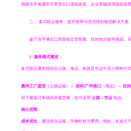
酒精洗手液通常可享受出口退税政策。企业需确保增值税发
二、 多式联运服务：提升效率与灵活性的物流解决方案
鉴于洗手液出口常面临交货期紧、目的地分散等挑战，
1.
服务模式概述
：
多式联运通常指结合公路、海运、铁路及空运中至少两种方式
惠州工厂提货
（公路运输）→
深圳/广州港口
（海运）→
目的
对于紧急订单或高价值货物，也可采用
公路→空运
组合。
核心优势
：
成本优化
：通过组合运输，平衡时效与费用。例如，长途主