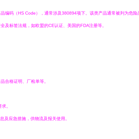
编码（HS Code），通常涉及380894项下。该类产品通常被列为危
全及标签法规，如欧盟的CE认证、美国的FDA注册等。
产品合格证明、厂检单等。
。
要求。
息及应急措施，供物流及报关使用。