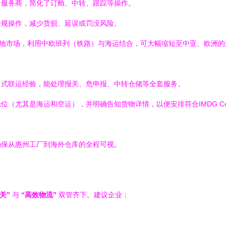
一服务商，简化了订舱、中转、跟踪等操作。
合规操作，减少货损、延误或罚没风险。
多地市场，利用中欧班列（铁路）与海运结合，可大幅缩短至中亚、欧洲的
多式联运经验，能处理报关、危申报、中转仓储等全套服务。
（尤其是海运和空运），并明确告知货物详情，以便安排符合IMDG Cod
确保从惠州工厂到海外仓库的全程可视。
关”
与
“高效物流”
双管齐下。建议企业：