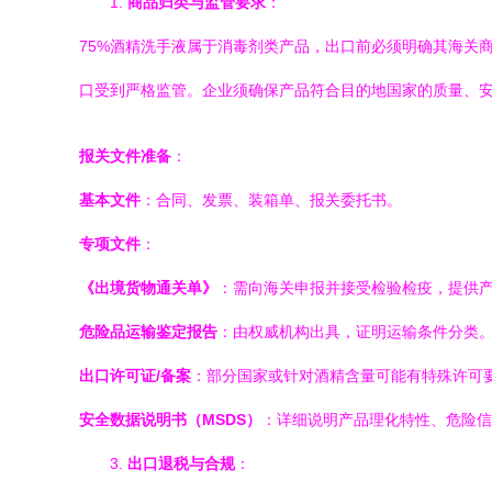
1.
商品归类与监管要求
：
75%酒精洗手液属于消毒剂类产品，出口前必须明确其海关商品
口受到严格监管。企业须确保产品符合目的地国家的质量、安
报关文件准备
：
基本文件
：合同、发票、装箱单、报关委托书。
专项文件
：
《出境货物通关单》
：需向海关申报并接受检验检疫，提供
危险品运输鉴定报告
：由权威机构出具，证明运输条件分类
出口许可证/备案
：部分国家或针对酒精含量可能有特殊许可
安全数据说明书（MSDS）
：详细说明产品理化特性、危险信
3.
出口退税与合规
：