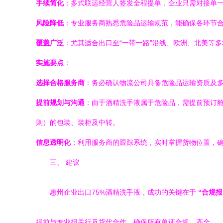
手续简化
：多式联运经营人签发全程提单，企业只需对接单
风险降低
：专业服务商熟悉危险品运输规范，能确保各环节
覆盖广泛
：尤其适合出口至“一带一路”沿线、欧洲、北美等
实施要点
：
选择合格服务商
：务必确认物流公司具备危险品运输资质及
提前规划与沟通
：由于酒精洗手液属于危险品，需提前预订舱位
则）的包装、装柜及中转。
信息透明化
：利用服务商的跟踪系统，实时掌握货物位置，
三、 建议
惠州企业出口75%酒精洗手液，成功的关键在于
“合规报
提前与专业报关行及货代合作，确保所有单证合规、齐全。