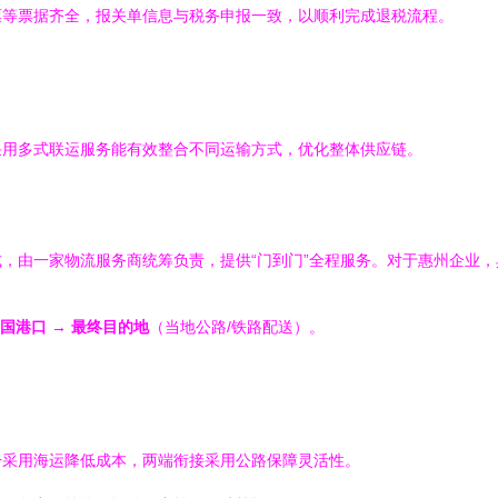
票等票据齐全，报关单信息与税务申报一致，以顺利完成退税流程。
采用多式联运服务能有效整合不同运输方式，优化整体供应链。
，由一家物流服务商统筹负责，提供“门到门”全程服务。对于惠州企业
国港口
→
最终目的地
（当地公路/铁路配送）。
干采用海运降低成本，两端衔接采用公路保障灵活性。